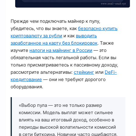
Прежде чем подключать майнер к пулу,
убедитесь, что вы знаете, как
безопасно купить
криптовалюту за рубли
и как
выводить
заработанное на карту без блокировок
. Также
изучите
налоги на майнинг в России
— это
обязательная часть легальной работы. Если вы
только присматриваетесь к пассивному доходу,
рассмотрите альтернативы:
стейкинг
или
DeFi-
кредитование
— они не требуют дорогого
оборудования.
«Выбор пула — это не только размер
комиссии. Модель выплат может сильнее
влиять на ваш итоговый доход, особенно в
периоды высокой волатильности комиссий
в сети биткоина. Новички часто ошибаются,