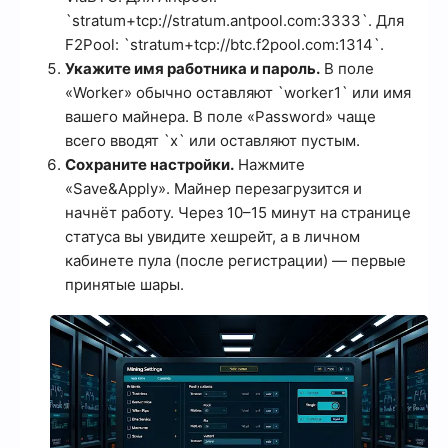
`stratum+tcp://stratum.antpool.com:3333`. Для
F2Pool: `stratum+tcp://btc.f2pool.com:1314`.
Укажите имя работника и пароль.
В поле
«Worker» обычно оставляют `worker1` или имя
вашего майнера. В поле «Password» чаще
всего вводят `x` или оставляют пустым.
Сохраните настройки.
Нажмите
«Save&Apply». Майнер перезагрузится и
начнёт работу. Через 10–15 минут на странице
статуса вы увидите хешрейт, а в личном
кабинете пула (после регистрации) — первые
принятые шары.