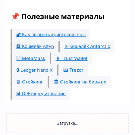
📌 Полезные материалы
🔐 Как выбрать криптокошелек
🏦 Кошелёк Altyn
❄️ Кошелёк Antarctic
🦊 MetaMask
📱 Trust Wallet
🔒 Ledger Nano X
📟 Trezor
📘 Стейкинг
🏛️ Стейкинг на биржах
📊 DeFi-кредитование