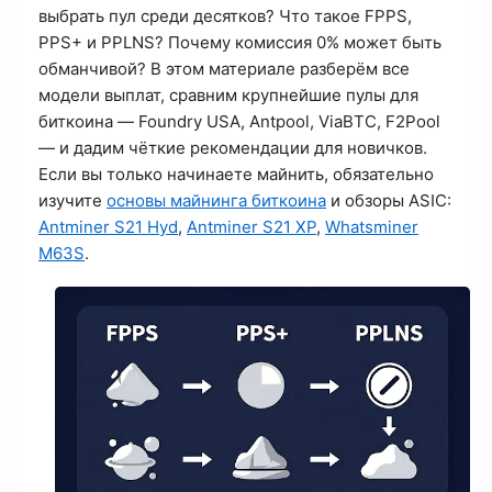
выбрать пул среди десятков? Что такое FPPS,
PPS+ и PPLNS? Почему комиссия 0% может быть
обманчивой? В этом материале разберём все
модели выплат, сравним крупнейшие пулы для
биткоина — Foundry USA, Antpool, ViaBTC, F2Pool
— и дадим чёткие рекомендации для новичков.
Если вы только начинаете майнить, обязательно
изучите
основы майнинга биткоина
и обзоры ASIC:
Antminer S21 Hyd
,
Antminer S21 XP
,
Whatsminer
M63S
.