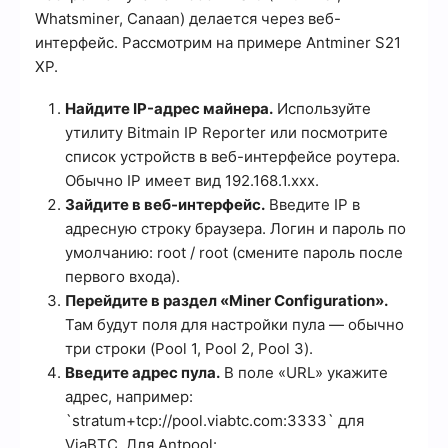
Whatsminer, Canaan) делается через веб-
интерфейс. Рассмотрим на примере Antminer S21
XP.
Найдите IP-адрес майнера.
Используйте
утилиту Bitmain IP Reporter или посмотрите
список устройств в веб-интерфейсе роутера.
Обычно IP имеет вид 192.168.1.xxx.
Зайдите в веб-интерфейс.
Введите IP в
адресную строку браузера. Логин и пароль по
умолчанию: root / root (смените пароль после
первого входа).
Перейдите в раздел «Miner Configuration».
Там будут поля для настройки пула — обычно
три строки (Pool 1, Pool 2, Pool 3).
Введите адрес пула.
В поле «URL» укажите
адрес, например:
`stratum+tcp://pool.viabtc.com:3333` для
ViaBTC. Для Antpool: