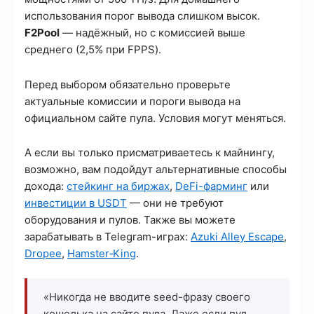
использования порог вывода слишком высок.
F2Pool
— надёжный, но с комиссией выше
среднего (2,5% при FPPS).
Перед выбором обязательно проверьте
актуальные комиссии и пороги вывода на
официальном сайте пула. Условия могут меняться.
А если вы только присматриваетесь к майнингу,
возможно, вам подойдут альтернативные способы
дохода:
стейкинг на биржах
,
DeFi-фарминг
или
инвестиции в USDT
— они не требуют
оборудования и пулов. Также вы можете
зарабатывать в Telegram-играх:
Azuki Alley Escape
,
Dropee
,
Hamster‑King
.
«Никогда не вводите seed-фразу своего
кошелька на сайте пула. Даже если пул