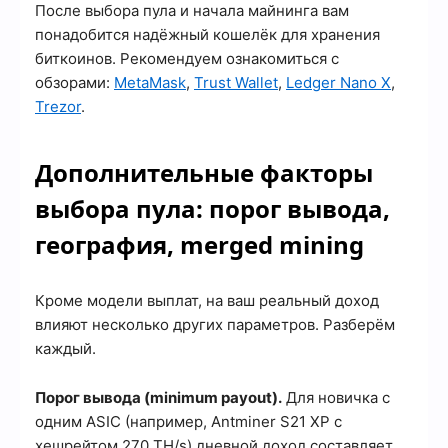
После выбора пула и начала майнинга вам
понадобится надёжный кошелёк для хранения
биткоинов. Рекомендуем ознакомиться с
обзорами:
MetaMask
,
Trust Wallet
,
Ledger Nano X
,
Trezor
.
Дополнительные факторы
выбора пула: порог вывода,
география, merged mining
Кроме модели выплат, на ваш реальный доход
влияют несколько других параметров. Разберём
каждый.
Порог вывода (minimum payout).
Для новичка с
одним ASIC (например, Antminer S21 XP с
хешрейтом 270 TH/s) дневной доход составляет