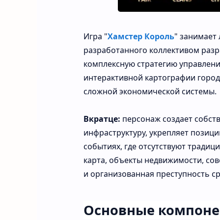
Игра
"
Хамстер
Король
"
занимает
разработанного
коллективом
разр
комплексную
стратегию
управлен
интерактивной
картографии
город
сложной
экономической
системы.
Вкратце:
персонаж
создает
собст
инфраструктуру,
укрепляет
позици
событиях,
где
отсутствуют
традиц
карта,
объекты
недвижимости,
сов
и
организованная
преступность
с
Основные
компон