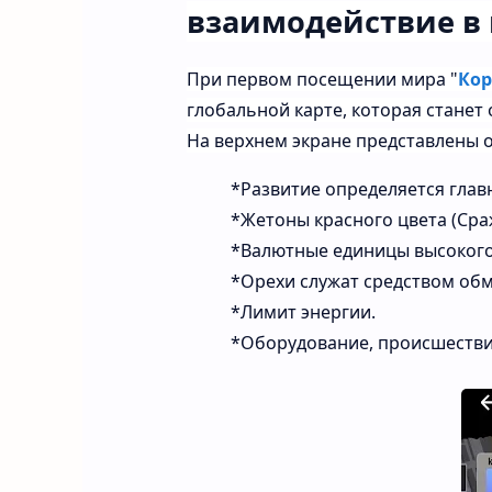
взаимодействие
в
При
первом
посещении
мира
"
Кор
глобальной
карте,
которая
станет
На
верхнем
экране
представлены
*Развитие
определяется
глав
*Жетоны
красного
цвета
(Сра
*Валютные
единицы
высоког
*Орехи
служат
средством
обм
*Лимит энергии.
*Оборудование,
происшестви