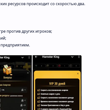
ских
ресурсов
происходит
со
скоростью
два.
гре
против
других
игроков;
ий;
предприятием.