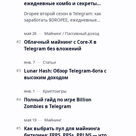
ежедневные комбо и секреты
игры
Dropee второй сезон в Telegram: как
заработать $DROPEE, ежедневные
комбо и секреты игры Вы устали от
игр, где аирдропа нужно ждать
месяцами, …
Облачный майнинг с Core-X в
Telegram без вложений
Lunar Hash: Обзор Telegram-бота с
высоким доходом
Полный гайд по игре Billion
Zombies в Telegram
Как выбрать пул для майнинга
биткоина: FPPS, PPS+, PPLNS — что