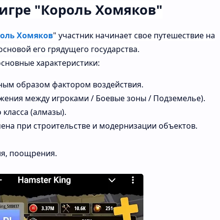
игре
"Король
Хомяков"
оль
Хомяков
"
участник
начинает
свое
путешествие
на
основой
его
грядущего
государства.
основные
характеристики:
ным
образом
фактором
воздействия.
жения
между
игроками
/
Боевые
зоны
/
Подземелье).
о
класса
(алмазы).
ена
при
строительстве
и
модернизации
объектов.
я,
поощрения.