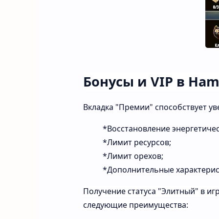
Бонусы и VIP в Ham
Вкладка
"Премии"
способствует
ув
*Восстановление
энергетиче
*Лимит ресурсов;
*Лимит орехов;
*Дополнительные
характерис
Получение
статуса
"Элитный"
в
иг
следующие
преимущества: