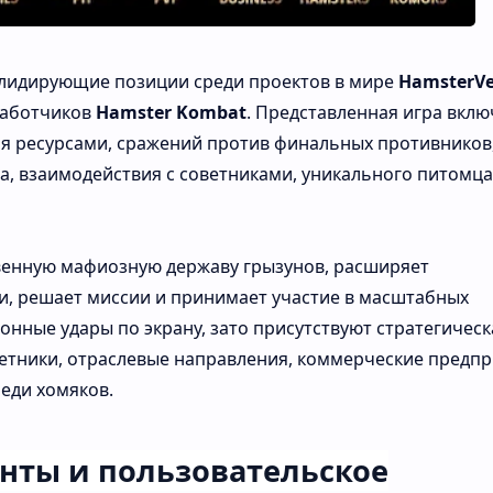
лидирующие
позиции
среди
проектов
в
мире
HamsterVe
аботчиков
Hamster
Kombat
.
Представленная
игра
вклю
ия
ресурсами,
сражений
против
финальных
противников
а,
взаимодействия
с
советниками,
уникального
питомца
венную
мафиозную
державу
грызунов,
расширяет
и,
решает
миссии
и
принимает
участие
в
масштабных
ионные
удары
по
экрану,
зато
присутствуют
стратегическ
етники,
отраслевые
направления,
коммерческие
предпр
реди
хомяков.
енты
и
пользовательское