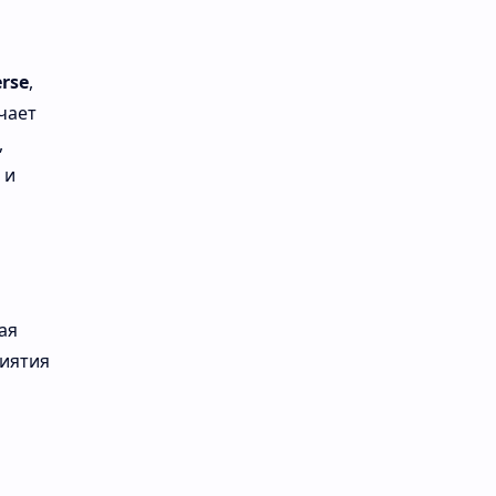
rse
,
чает
,
и
ая
иятия