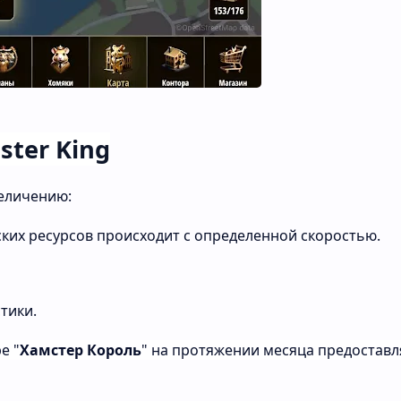
ster King
еличению:
ских
ресурсов
происходит
с
определенной
скоростью.
тики.
ре
"
Хамстер
Король
"
на
протяжении
месяца
предоставл